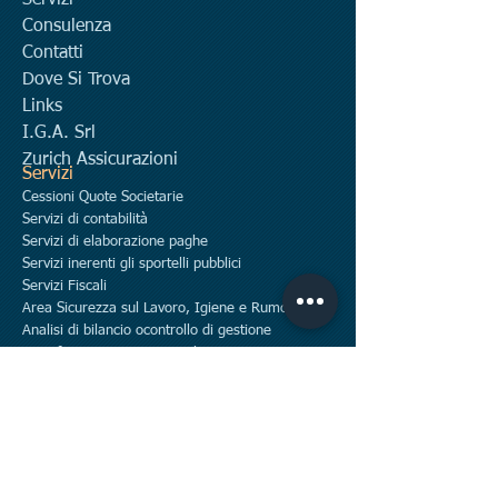
Servizi
Consulenza
Contatti
Dove Si Trova
Links
I.G.A. Srl
Zurich Assicurazioni
Servizi
Cessioni Quote Societarie
Servizi di contabilità
Servizi di elaborazione paghe
Servizi inerenti gli sportelli pubblici
Servizi Fiscali
Area Sicurezza sul Lavoro, Igiene e Rumore
Analisi di bilancio ocontrollo di gestione
Area finanziamenti e contributi
Pratiche SUAP
Stesura - Predisposizione - Registrazione
Contratti
Fattura Elettronica
PEC
Firma digitale
Servizi CCIA