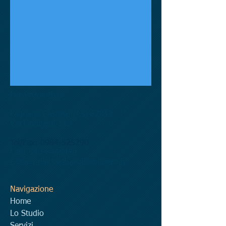
Per Preventivi:
Fagnano Castello (Cs) 87013
Via Garibaldi 113
Tel/Fax:
0984-525290
Cell:
340-6448479
E-mail:
pierluigi.avolio@libero.it
Navigazione
Home
Lo Studio